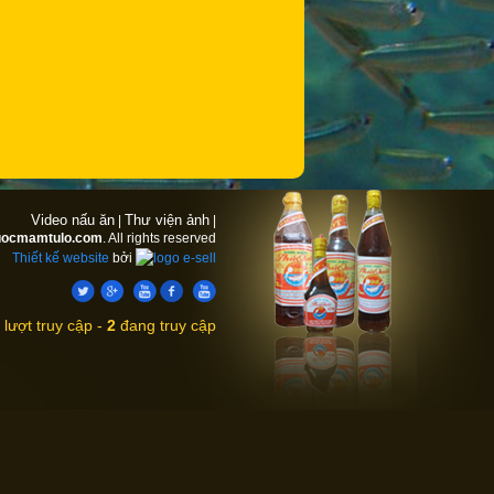
Video nấu ăn
Thư viện ảnh
|
|
uocmamtulo.com
. All rights reserved
Thiết kế website
bởi
lượt truy cập -
2
đang truy cập