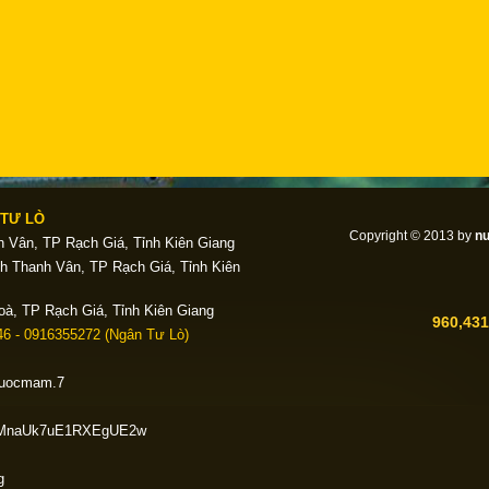
TƯ LÒ
Copyright © 2013 by
n
 Vân, TP Rạch Giá, Tỉnh Kiên Giang
h Thanh Vân, TP Rạch Giá, Tỉnh Kiên
oà, TP Rạch Giá, Tỉnh Kiên Giang
960,431
6 - 0916355272 (Ngân Tư Lò)
.nuocmam.7
bPeMnaUk7uE1RXEgUE2w
g