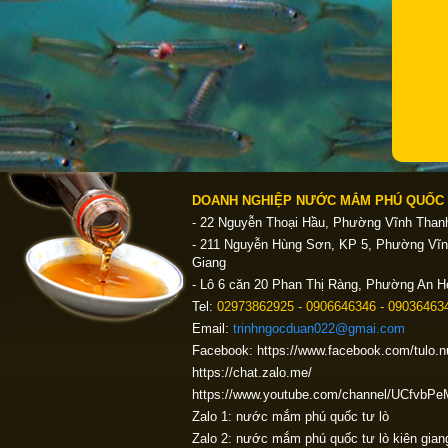
DOANH NGHIỆP NƯỚC MẮM PHÚ QUỐC 
- 22 Nguyễn Thoại Hầu, Phường Vĩnh Thanh
- 211 Nguyễn Hùng Sơn, KP 5, Phường Vĩn
Giang
- Lô 6 căn 20 Phan Thị Ràng, Phường An H
Tel:
02973862925 - 0906646346 - 090364634
Email:
trinhngocduan022@gmai.com
Facebook: https://www.facebook.com/tulo
https://chat.zalo.me/
https://www.youtube.com/channel/UCfv
Zalo 1: nước mắm phú quốc tư lò
Zalo 2: nước mắm phú quốc tư lò kiên gian