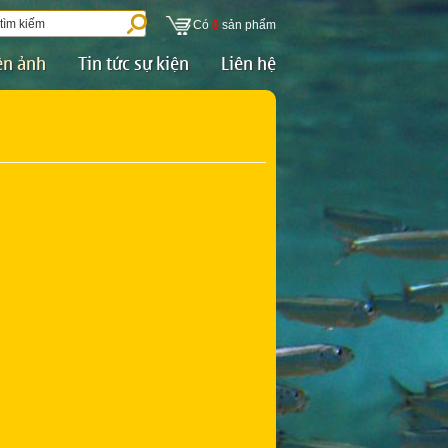
Có
0
sản phẩm
ện ảnh
Tin tức sự kiện
Liên hệ