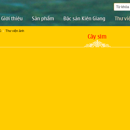
Giới thiệu
Sản phẩm
Đặc sản Kiên Giang
Thư vi
ủ
Thư viện ảnh
Cây sim