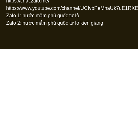
https://chat.zalo.me/
https://www.youtube.com/channel/UCfvbPeMnaUk7uE1R
Zalo 1: nước mắm phú quốc tư lò
Zalo 2: nước mắm phú quốc tư lò kiên giang
thiet ke website binh thuan
,
thiet ke web binh thuan
,
dich vu thiet ke website binh thuan
,
dich vu thiet ke web binh thuan
,
thiet ke website phan thiet
,
thiet ke web phan thiet
,
dich vu thiet ke website phan thiet
,
dich vu thiet ke web phan thiet
,
thiet ke website quan 10
,
thiet ke web quan 10
,
dich vu thiet ke website quan 10
,
dich vu thiet ke web quan 10
,
thiet ke website quan 7
,
thiet ke web quan 7
,
dich vu thiet ke website quan 7
,
dich vu thiet ke web quan 7
,
dich vu thiet ke website nha trang
,
dich vu thiet ke web nha trang
,
thiet ke website da nang
,
thiet ke web da nang
,
dich vu thiet ke website da nang
,
dich vu thiet ke web da nang
,
thiet ke website hoi an
,
thiet ke web hoi an
,
dich vu thiet ke website hoi an
,
dich vu thiet ke web hoi an
,
lapaz
Giá:
Liên hệ
Nước mắm Phú Quốc -
Cốt Nhĩ 36N