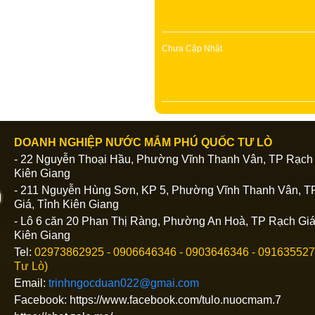
Chưa Cập Nhật
DOANH NGHIỆP NƯỚC MẮM PHÚ QUỐC TƯ LÒ
- 22 Nguyễn Thoại Hầu, Phường Vĩnh Thanh Vân, TP Rạch 
Kiên Giang
- 211 Nguyễn Hùng Sơn, KP 5, Phường Vĩnh Thanh Vân, T
Giá, Tỉnh Kiên Giang
- Lô 6 căn 20 Phan Thị Ràng, Phường An Hoà, TP Rạch Giá
Kiên Giang
Tel:
02973862925 - 0906646346 - 0903646346 - 091635527
Giá:
Liên hệ
Tư Lò)
Nước mắm Phú Quốc -
Email:
trinhngocduan022@gmai.com
Siêu Hạng
Facebook: https://www.facebook.com/tulo.nuocmam.7