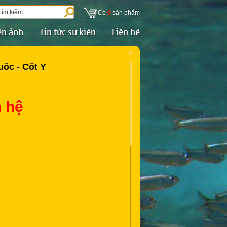
Có
0
sản phẩm
ện ảnh
Tin tức sự kiện
Liên hệ
ốc - Cốt Y
n hệ