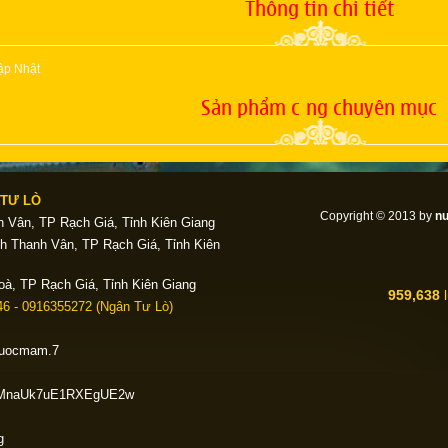
Thông tin chi tiết
ập Nhật
Sản phẩm cùng chuyên mục
TƯ LÒ
Copyright © 2013 by
n
 Vân, TP Rạch Giá, Tỉnh Kiên Giang
h Thanh Vân, TP Rạch Giá, Tỉnh Kiên
oà, TP Rạch Giá, Tỉnh Kiên Giang
959,638
l
6 - 0916355272 (Ngân Tư Lò)
.nuocmam.7
:
Liên hệ
Giá:
Liên hệ
bPeMnaUk7uE1RXEgUE2w
c mắm Phú Quốc -
Nước mắm Phú Quốc -
 Hạng
Cốt Y - 40N
g