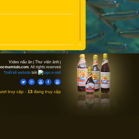
Video nấu ăn
Thư viện ảnh
|
|
uocmamtulo.com
. All rights reserved
Thiết kế website
bởi
ượt truy cập -
13
đang truy cập
Giá:
Liên hệ
Nước mắm Phú Quốc -
Tư Lò