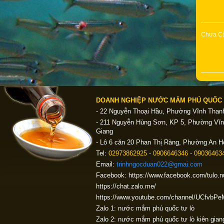
Chưa C
DOANH NGHIỆP NƯỚC MẮM PHÚ QUỐC 
- 22 Nguyễn Thoại Hầu, Phường Vĩnh Thanh
- 211 Nguyễn Hùng Sơn, KP 5, Phường Vĩn
Giang
- Lô 6 căn 20 Phan Thị Ràng, Phường An H
Tel:
02973862925 - 0906646346 - 090364634
Email:
trinhngocduan022@gmai.com
Facebook: https://www.facebook.com/tulo
Giá
https://chat.zalo.me/
https://www.youtube.com/channel/UCfv
Nướ
Siêu
Zalo 1: nước mắm phú quốc tư lò
Zalo 2: nước mắm phú quốc tư lò kiên gian